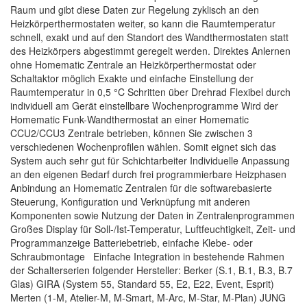
Raum und gibt diese Daten zur Regelung zyklisch an den
Heizkörperthermostaten weiter, so kann die Raumtemperatur
schnell, exakt und auf den Standort des Wandthermostaten statt
des Heizkörpers abgestimmt geregelt werden. Direktes Anlernen
ohne Homematic Zentrale an Heizkörperthermostat oder
Schaltaktor möglich Exakte und einfache Einstellung der
Raumtemperatur in 0,5 °C Schritten über Drehrad Flexibel durch
individuell am Gerät einstellbare Wochenprogramme Wird der
Homematic Funk-Wandthermostat an einer Homematic
CCU2/CCU3 Zentrale betrieben, können Sie zwischen 3
verschiedenen Wochenprofilen wählen. Somit eignet sich das
System auch sehr gut für Schichtarbeiter Individuelle Anpassung
an den eigenen Bedarf durch frei programmierbare Heizphasen
Anbindung an Homematic Zentralen für die softwarebasierte
Steuerung, Konfiguration und Verknüpfung mit anderen
Komponenten sowie Nutzung der Daten in Zentralenprogrammen
Großes Display für Soll-/Ist-Temperatur, Luftfeuchtigkeit, Zeit- und
Programmanzeige Batteriebetrieb, einfache Klebe- oder
Schraubmontage Einfache Integration in bestehende Rahmen
der Schalterserien folgender Hersteller: Berker (S.1, B.1, B.3, B.7
Glas) GIRA (System 55, Standard 55, E2, E22, Event, Esprit)
Merten (1-M, Atelier-M, M-Smart, M-Arc, M-Star, M-Plan) JUNG