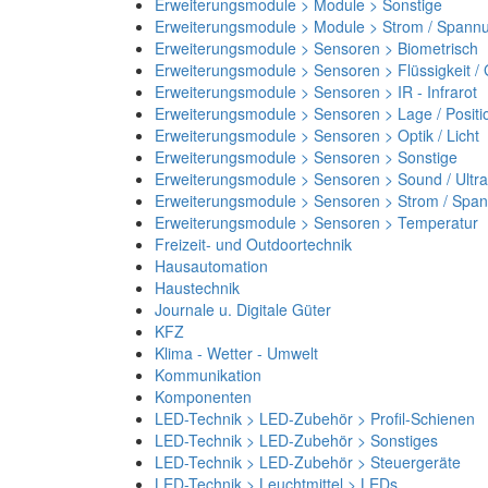
Erweiterungsmodule > Module > Sonstige
Erweiterungsmodule > Module > Strom / Spann
Erweiterungsmodule > Sensoren > Biometrisch
Erweiterungsmodule > Sensoren > Flüssigkeit /
Erweiterungsmodule > Sensoren > IR - Infrarot
Erweiterungsmodule > Sensoren > Lage / Positi
Erweiterungsmodule > Sensoren > Optik / Licht
Erweiterungsmodule > Sensoren > Sonstige
Erweiterungsmodule > Sensoren > Sound / Ultra
Erweiterungsmodule > Sensoren > Strom / Spa
Erweiterungsmodule > Sensoren > Temperatur
Freizeit- und Outdoortechnik
Hausautomation
Haustechnik
Journale u. Digitale Güter
KFZ
Klima - Wetter - Umwelt
Kommunikation
Komponenten
LED-Technik > LED-Zubehör > Profil-Schienen
LED-Technik > LED-Zubehör > Sonstiges
LED-Technik > LED-Zubehör > Steuergeräte
LED-Technik > Leuchtmittel > LEDs