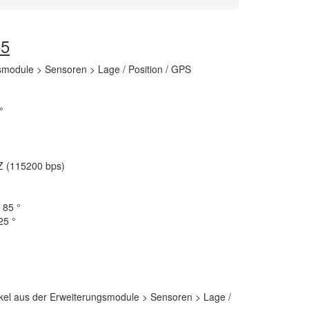
55
smodule > Sensoren > Lage / Position / GPS
°
Z (115200 bps)
 85 °
25 °
ikel aus der Erweiterungsmodule > Sensoren > Lage /