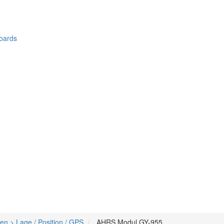
oards
n > Lage / Position / GPS
AHRS Modul GY-955