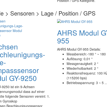
Position / GPS Kategorie.
e > Sensoren > Lage / Position / GPS
AHRS Modul G
955
chsen
AHRS Modul GY-955 Details:
chleunigungs-
Messbereich:-180 ° ~ 180 
Auflösung: 0,01 °
e-
Messgenauigkeit: 2 °
passsensor
Wiederholbarkeit: 2 °
Reaktionsfrequenz: 100 H
ul GY-9250
(115200 bps)
Betriebsspannung: 3 ~ 5 ..
-9250 ist ein 9-Achsen
ennungsmodul dass auf einer
atte folgende Sensoren vereint: 1.
n Gyroskop
hsen Beschleunigungssensor