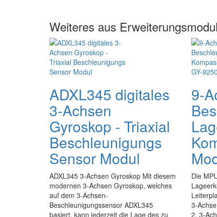
Weiteres aus Erweiterungsmodul
ADXL345 digitales
9-A
3-Achsen
Bes
Gyroskop - Triaxial
Lag
Beschleunigungs
Kom
Sensor Modul
Mod
ADXL345 3-Achsen Gyroskop Mit diesem
Die MPU
modernen 3-Achsen Gyroskop, welches
Lageerk
auf dem 3-Achsen-
Leiterpl
Beschleunigungssensor ADXL345
3-Achse
basiert, kann jederzeit die Lage des zu
2. 3-Ac