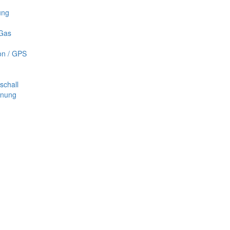
ung
 Gas
on / GPS
schall
nnung