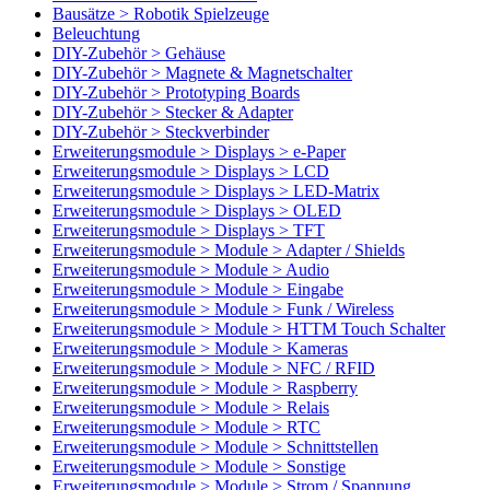
Bausätze > Robotik Spielzeuge
Beleuchtung
DIY-Zubehör > Gehäuse
DIY-Zubehör > Magnete & Magnetschalter
DIY-Zubehör > Prototyping Boards
DIY-Zubehör > Stecker & Adapter
DIY-Zubehör > Steckverbinder
Erweiterungsmodule > Displays > e-Paper
Erweiterungsmodule > Displays > LCD
Erweiterungsmodule > Displays > LED-Matrix
Erweiterungsmodule > Displays > OLED
Erweiterungsmodule > Displays > TFT
Erweiterungsmodule > Module > Adapter / Shields
Erweiterungsmodule > Module > Audio
Erweiterungsmodule > Module > Eingabe
Erweiterungsmodule > Module > Funk / Wireless
Erweiterungsmodule > Module > HTTM Touch Schalter
Erweiterungsmodule > Module > Kameras
Erweiterungsmodule > Module > NFC / RFID
Erweiterungsmodule > Module > Raspberry
Erweiterungsmodule > Module > Relais
Erweiterungsmodule > Module > RTC
Erweiterungsmodule > Module > Schnittstellen
Erweiterungsmodule > Module > Sonstige
Erweiterungsmodule > Module > Strom / Spannung