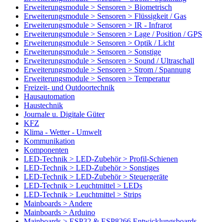
Erweiterungsmodule > Sensoren > Biometrisch
Erweiterungsmodule > Sensoren > Flüssigkeit / Gas
Erweiterungsmodule > Sensoren > IR - Infrarot
Erweiterungsmodule > Sensoren > Lage / Position / GPS
Erweiterungsmodule > Sensoren > Optik / Licht
Erweiterungsmodule > Sensoren > Sonstige
Erweiterungsmodule > Sensoren > Sound / Ultraschall
Erweiterungsmodule > Sensoren > Strom / Spannung
Erweiterungsmodule > Sensoren > Temperatur
Freizeit- und Outdoortechnik
Hausautomation
Haustechnik
Journale u. Digitale Güter
KFZ
Klima - Wetter - Umwelt
Kommunikation
Komponenten
LED-Technik > LED-Zubehör > Profil-Schienen
LED-Technik > LED-Zubehör > Sonstiges
LED-Technik > LED-Zubehör > Steuergeräte
LED-Technik > Leuchtmittel > LEDs
LED-Technik > Leuchtmittel > Strips
Mainboards > Andere
Mainboards > Arduino
Mainboards > ESP32 & ESP8266 Entwicklungsboards