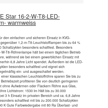
 Star 16-2-W-T8-LED-
cm- warmweiss
r den einfachen und sicheren Einsatz in KVG-
rt gegenüber 1,2-m-T8-Leuchtstofflampen bis zu 64 %
00 Schaltzyklen besonders schaltfest. Besonders
,2-W-T8-Röhrenlampe hält bei einem täglichen Betrieb
re, während sie bei einem gewerblichen Einsatz mit
rhin 6,8 Jahre Licht spendet. Außerdem ist die LED-
yklen besonders schaltfest und eignet sich
regelmäßig ein- und ausgeschaltet werden.
einer klassischen Leuchtstoffröhre sparen Sie bis zu
 Betriebszeit profitieren Sie von deutlich geringeren
cht ohne Aufwärmen oder Flackern Röhre aus Glas,
hre Lichtstrom: 1530 lm Hält bis zu 30.000
bei 3 h Einsatz im privaten Bereich und ca. 6,8 Jahre
esonders schaltfest mit bis zu 200.000 Schaltzyklen
00 K Gute Farbwiedergabe mit 80 Ra Überlast- und