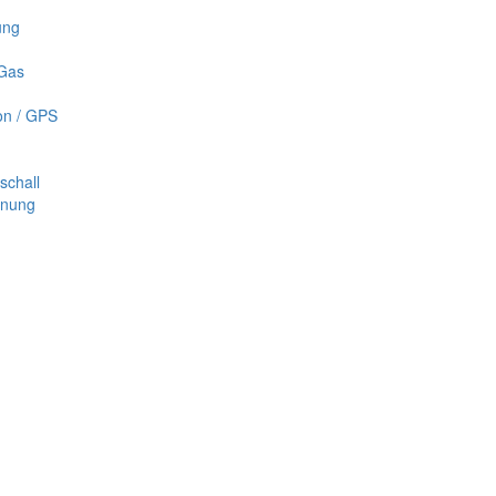
ung
 Gas
on / GPS
schall
nnung