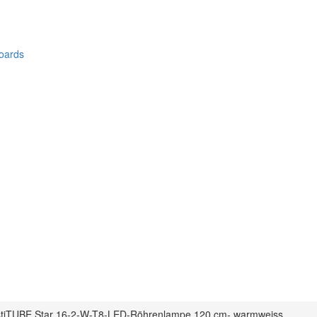
oards
iTUBE Star 16-2-W-T8-LED-Röhrenlampe 120 cm- warmweiss