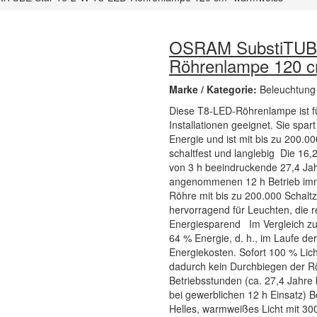
OSRAM SubstiTUBE
Röhrenlampe 120 
Marke / Kategorie:
Beleuchtung
Diese T8-LED-Röhrenlampe ist fü
Installationen geeignet. Sie spa
Energie und ist mit bis zu 200.0
schaltfest und langlebig Die 16
von 3 h beeindruckende 27,4 Jah
angenommenen 12 h Betrieb imme
Röhre mit bis zu 200.000 Schaltz
hervorragend für Leuchten, die 
Energiesparend Im Vergleich zu 
64 % Energie, d. h., im Laufe der
Energiekosten. Sofort 100 % Li
dadurch kein Durchbiegen der Rö
Betriebsstunden (ca. 27,4 Jahre 
bei gewerblichen 12 h Einsatz) B
Helles, warmweißes Licht mit 30