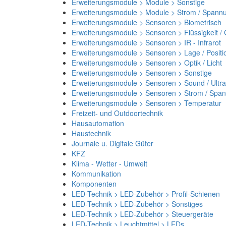
Erweiterungsmodule > Module > Sonstige
Erweiterungsmodule > Module > Strom / Spann
Erweiterungsmodule > Sensoren > Biometrisch
Erweiterungsmodule > Sensoren > Flüssigkeit /
Erweiterungsmodule > Sensoren > IR - Infrarot
Erweiterungsmodule > Sensoren > Lage / Positi
Erweiterungsmodule > Sensoren > Optik / Licht
Erweiterungsmodule > Sensoren > Sonstige
Erweiterungsmodule > Sensoren > Sound / Ultra
Erweiterungsmodule > Sensoren > Strom / Spa
Erweiterungsmodule > Sensoren > Temperatur
Freizeit- und Outdoortechnik
Hausautomation
Haustechnik
Journale u. Digitale Güter
KFZ
Klima - Wetter - Umwelt
Kommunikation
Komponenten
LED-Technik > LED-Zubehör > Profil-Schienen
LED-Technik > LED-Zubehör > Sonstiges
LED-Technik > LED-Zubehör > Steuergeräte
LED-Technik > Leuchtmittel > LEDs