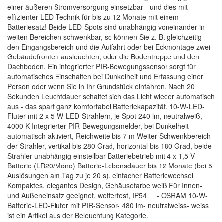
einer äußeren Stromversorgung einsetzbar - und dies mit
effizienter LED-Technik für bis zu 12 Monate mit einem
Batteriesatz! Beide LED-Spots sind unabhängig voneinander in
weiten Bereichen schwenkbar, so können Sie z. B. gleichzeitig
den Eingangsbereich und die Auffahrt oder bei Eckmontage zwei
Gebäudefronten ausleuchten, oder die Bodentreppe und den
Dachboden. Ein integrierter PIR-Bewegungssensor sorgt für
automatisches Einschalten bei Dunkelheit und Erfassung einer
Person oder wenn Sie in Ihr Grundstück einfahren. Nach 20
Sekunden Leuchtdauer schaltet sich das Licht wieder automatisch
aus - das spart ganz komfortabel Batteriekapazität. 10-W-LED-
Fluter mit 2 x 5-W-LED-Strahlern, je Spot 240 lm, neutralweiß,
4000 K Integrierter PIR-Bewegungsmelder, bei Dunkelheit
automatisch aktiviert, Reichweite bis 7 m Weiter Schwenkbereich
der Strahler, vertikal bis 280 Grad, horizontal bis 180 Grad, beide
Strahler unabhängig einstellbar Batteriebetrieb mit 4 x 1,5-V-
Batterie (LR20/Mono) Batterie-Lebensdauer bis 12 Monate (bei 5
Auslösungen am Tag zu je 20 s), einfacher Batteriewechsel
Kompaktes, elegantes Design, Gehäusefarbe weiß Für Innen-
und Außeneinsatz geeignet, wetterfest, IP54 - OSRAM 10-W-
Batterie-LED-Fluter mit PIR-Sensor- 480 lm- neutralweiss- weiss
ist ein Artikel aus der Beleuchtung Kategorie.