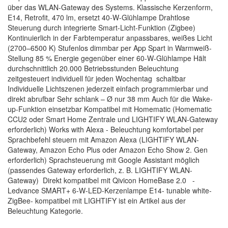
über das WLAN-Gateway des Systems. Klassische Kerzenform,
E14, Retrofit, 470 lm, ersetzt 40-W-Glühlampe Drahtlose
Steuerung durch integrierte Smart-Licht-Funktion (Zigbee)
Kontinuierlich in der Farbtemperatur anpassbares, weißes Licht
(2700–6500 K) Stufenlos dimmbar per App Spart in Warmweiß-
Stellung 85 % Energie gegenüber einer 60-W-Glühlampe Hält
durchschnittlich 20.000 Betriebsstunden Beleuchtung
zeitgesteuert individuell für jeden Wochentag schaltbar
Individuelle Lichtszenen jederzeit einfach programmierbar und
direkt abrufbar Sehr schlank – Ø nur 38 mm Auch für die Wake-
up-Funktion einsetzbar Kompatibel mit Homematic (Homematic
CCU2 oder Smart Home Zentrale und LIGHTIFY WLAN-Gateway
erforderlich) Works with Alexa - Beleuchtung komfortabel per
Sprachbefehl steuern mit Amazon Alexa (LIGHTIFY WLAN-
Gateway, Amazon Echo Plus oder Amazon Echo Show 2. Gen
erforderlich) Sprachsteuerung mit Google Assistant möglich
(passendes Gateway erforderlich, z. B. LIGHTIFY WLAN-
Gateway) Direkt kompatibel mit Qivicon HomeBase 2.0 -
Ledvance SMART+ 6-W-LED-Kerzenlampe E14- tunable white-
ZigBee- kompatibel mit LIGHTIFY ist ein Artikel aus der
Beleuchtung Kategorie.