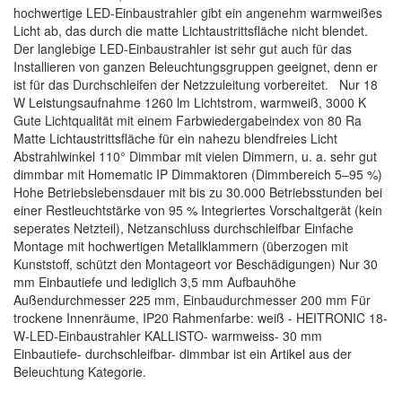
hochwertige LED-Einbaustrahler gibt ein angenehm warmweißes
Licht ab, das durch die matte Lichtaustrittsfläche nicht blendet.
Der langlebige LED-Einbaustrahler ist sehr gut auch für das
Installieren von ganzen Beleuchtungsgruppen geeignet, denn er
ist für das Durchschleifen der Netzzuleitung vorbereitet. Nur 18
W Leistungsaufnahme 1260 lm Lichtstrom, warmweiß, 3000 K
Gute Lichtqualität mit einem Farbwiedergabeindex von 80 Ra
Matte Lichtaustrittsfläche für ein nahezu blendfreies Licht
Abstrahlwinkel 110° Dimmbar mit vielen Dimmern, u. a. sehr gut
dimmbar mit Homematic IP Dimmaktoren (Dimmbereich 5–95 %)
Hohe Betriebslebensdauer mit bis zu 30.000 Betriebsstunden bei
einer Restleuchtstärke von 95 % Integriertes Vorschaltgerät (kein
seperates Netzteil), Netzanschluss durchschleifbar Einfache
Montage mit hochwertigen Metallklammern (überzogen mit
Kunststoff, schützt den Montageort vor Beschädigungen) Nur 30
mm Einbautiefe und lediglich 3,5 mm Aufbauhöhe
Außendurchmesser 225 mm, Einbaudurchmesser 200 mm Für
trockene Innenräume, IP20 Rahmenfarbe: weiß - HEITRONIC 18-
W-LED-Einbaustrahler KALLISTO- warmweiss- 30 mm
Einbautiefe- durchschleifbar- dimmbar ist ein Artikel aus der
Beleuchtung Kategorie.