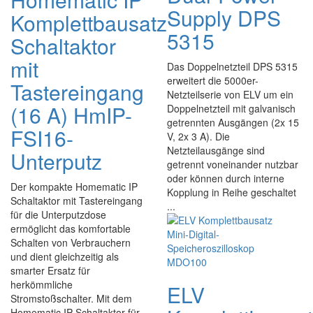
Supply DPS
Komplettbausatz
5315
Schaltaktor
mit
Das Doppelnetzteil DPS 5315
erweitert die 5000er-
Tastereingang
Netzteilserie von ELV um ein
(16 A) HmIP-
Doppelnetzteil mit galvanisch
getrennten Ausgängen (2x 15
FSI16-
V, 2x 3 A). Die
Netzteilausgänge sind
Unterputz
getrennt voneinander nutzbar
oder können durch interne
Der kompakte Homematic IP
Kopplung in Reihe geschaltet
Schaltaktor mit Tastereingang
...
für die Unterputzdose
ermöglicht das komfortable
Schalten von Verbrauchern
und dient gleichzeitig als
smarter Ersatz für
herkömmliche
ELV
Stromstoßschalter. Mit dem
Homematic IP Schaltaktor für