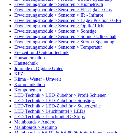
Erweiterungsmodule > Sensoren > Biometrisch
Erweiterungsmodule > Sensoren > Flüssigkeit / Gas
Erweiterungsmodule > Sensoren > IR - Infrarot
Erweiterungsmodule > Sensoren > Lage / Position / GPS
Erweiterungsmodule > Sensoren > Optik / Licht
Erweiterungsmodule > Sensoren > Sonstige
Erweiterungsmodule > Sensoren > Sound / Ultraschall
Erweiterungsmodule > Sensoren > Strom / Spannung
Erweiterungsmodule > Sensoren > Temperatur
Freizeit- und Outdoortechnik
Hausautomation
Haustechnik
Journale u. Digitale Güter
KFZ
Klima - Wetter - Umwelt
Kommunikation
Komponenten
LED-Technik > LED-Zubehör > Profil-Schienen
LED-Technik > LED-Zubehör > Sonstiges
LED-Technik > LED-Zubehör > Steuergeräte
LED-Technik > Leuchtmittel > LEDs
LED-Technik > Leuchtmittel > Strips
Mainboards > Andere
Mainboards > Arduino
Mainboards > ESP32 & ESP8266 Entwicklungsboards