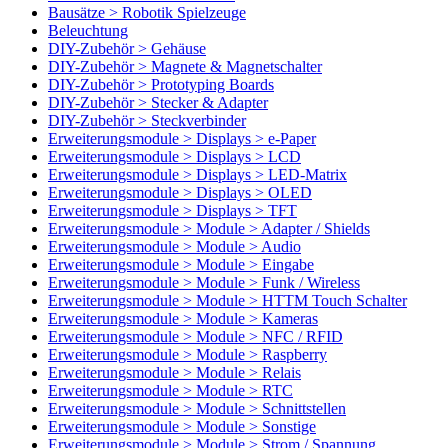
Bausätze > Robotik Spielzeuge
Beleuchtung
DIY-Zubehör > Gehäuse
DIY-Zubehör > Magnete & Magnetschalter
DIY-Zubehör > Prototyping Boards
DIY-Zubehör > Stecker & Adapter
DIY-Zubehör > Steckverbinder
Erweiterungsmodule > Displays > e-Paper
Erweiterungsmodule > Displays > LCD
Erweiterungsmodule > Displays > LED-Matrix
Erweiterungsmodule > Displays > OLED
Erweiterungsmodule > Displays > TFT
Erweiterungsmodule > Module > Adapter / Shields
Erweiterungsmodule > Module > Audio
Erweiterungsmodule > Module > Eingabe
Erweiterungsmodule > Module > Funk / Wireless
Erweiterungsmodule > Module > HTTM Touch Schalter
Erweiterungsmodule > Module > Kameras
Erweiterungsmodule > Module > NFC / RFID
Erweiterungsmodule > Module > Raspberry
Erweiterungsmodule > Module > Relais
Erweiterungsmodule > Module > RTC
Erweiterungsmodule > Module > Schnittstellen
Erweiterungsmodule > Module > Sonstige
Erweiterungsmodule > Module > Strom / Spannung