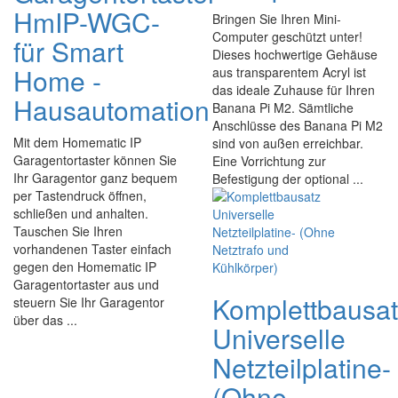
HmIP-WGC-
Bringen Sie Ihren Mini-
Computer geschützt unter!
für Smart
Dieses hochwertige Gehäuse
Home -
aus transparentem Acryl ist
das ideale Zuhause für Ihren
Hausautomation
Banana Pi M2. Sämtliche
Anschlüsse des Banana Pi M2
Mit dem Homematic IP
sind von außen erreichbar.
Garagentortaster können Sie
Eine Vorrichtung zur
Ihr Garagentor ganz bequem
Befestigung der optional ...
per Tastendruck öffnen,
schließen und anhalten.
Tauschen Sie Ihren
vorhandenen Taster einfach
gegen den Homematic IP
Garagentortaster aus und
Komplettbausa
steuern Sie Ihr Garagentor
über das ...
Universelle
Netzteilplatine-
(Ohne