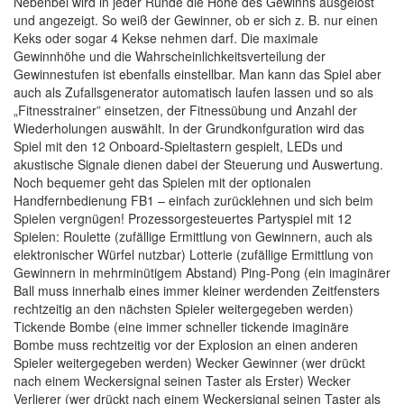
Nebenbei wird in jeder Runde die Höhe des Gewinns ausgelost
und angezeigt. So weiß der Gewinner, ob er sich z. B. nur einen
Keks oder sogar 4 Kekse nehmen darf. Die maximale
Gewinnhöhe und die Wahrscheinlichkeitsverteilung der
Gewinnestufen ist ebenfalls einstellbar. Man kann das Spiel aber
auch als Zufallsgenerator automatisch laufen lassen und so als
„Fitnesstrainer” einsetzen, der Fitnessübung und Anzahl der
Wiederholungen auswählt. In der Grundkonfguration wird das
Spiel mit den 12 Onboard-Spieltastern gespielt, LEDs und
akustische Signale dienen dabei der Steuerung und Auswertung.
Noch bequemer geht das Spielen mit der optionalen
Handfernbedienung FB1 – einfach zurücklehnen und sich beim
Spielen vergnügen! Prozessorgesteuertes Partyspiel mit 12
Spielen: Roulette (zufällige Ermittlung von Gewinnern, auch als
elektronischer Würfel nutzbar) Lotterie (zufällige Ermittlung von
Gewinnern in mehrminütigem Abstand) Ping-Pong (ein imaginärer
Ball muss innerhalb eines immer kleiner werdenden Zeitfensters
rechtzeitig an den nächsten Spieler weitergegeben werden)
Tickende Bombe (eine immer schneller tickende imaginäre
Bombe muss rechtzeitig vor der Explosion an einen anderen
Spieler weitergegeben werden) Wecker Gewinner (wer drückt
nach einem Weckersignal seinen Taster als Erster) Wecker
Verlierer (wer drückt nach einem Weckersignal seinen Taster als