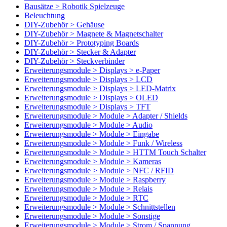
Bausätze > Robotik Spielzeuge
Beleuchtung
DIY-Zubehör > Gehäuse
DIY-Zubehör > Magnete & Magnetschalter
DIY-Zubehör > Prototyping Boards
DIY-Zubehör > Stecker & Adapter
DIY-Zubehör > Steckverbinder
Erweiterungsmodule > Displays > e-Paper
Erweiterungsmodule > Displays > LCD
Erweiterungsmodule > Displays > LED-Matrix
Erweiterungsmodule > Displays > OLED
Erweiterungsmodule > Displays > TFT
Erweiterungsmodule > Module > Adapter / Shields
Erweiterungsmodule > Module > Audio
Erweiterungsmodule > Module > Eingabe
Erweiterungsmodule > Module > Funk / Wireless
Erweiterungsmodule > Module > HTTM Touch Schalter
Erweiterungsmodule > Module > Kameras
Erweiterungsmodule > Module > NFC / RFID
Erweiterungsmodule > Module > Raspberry
Erweiterungsmodule > Module > Relais
Erweiterungsmodule > Module > RTC
Erweiterungsmodule > Module > Schnittstellen
Erweiterungsmodule > Module > Sonstige
Erweiterungsmodule > Module > Strom / Spannung