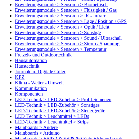
Erweiterungsmodule > Sensoren > Biometrisch
Erweiterungsmodule > Sensoren > Flüssigkeit / Gas
Erweiterungsmodule > Sensoren > IR - Infrarot
Erweiterungsmodule > Sensoren > Lage / Position / GPS
Erweiterungsmodule > Sensoren > Optik / Licht
Erweiterungsmodule > Sensoren > Sonstige
Erweiterungsmodule > Sensoren > Sound / Ultraschall
Erweiterungsmodule > Sensoren > Strom / Spannung
Erweiterungsmodule > Sensoren > Temperatur
Freizeit- und Outdoortechnik
Hausautomation
Haustechnik
Journale u. Digitale Güter
KFZ
Klima - Wetter - Umwelt
Kommunikation
Komponenten
LED-Technik > LED-Zubehör > Profil-Schienen
LED-Technik > LED-Zubehör > Sonstiges
LED-Technik > LED-Zubehör > Steuergeräte
LED-Technik > Leuchtmittel > LEDs
LED-Technik > Leuchtmittel > Strips
Mainboards > Andere
Mainboards > Arduino
Mainboards > ESP32 & ESP8266 Entwicklungsboards