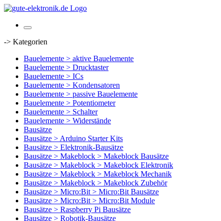
-> Kategorien
Bauelemente > aktive Bauelemente
Bauelemente > Drucktaster
Bauelemente > ICs
Bauelemente > Kondensatoren
Bauelemente > passive Bauelemente
Bauelemente > Potentiometer
Bauelemente > Schalter
Bauelemente > Widerstände
Bausätze
Bausätze > Arduino Starter Kits
Bausätze > Elektronik-Bausätze
Bausätze > Makeblock > Makeblock Bausätze
Bausätze > Makeblock > Makeblock Elektronik
Bausätze > Makeblock > Makeblock Mechanik
Bausätze > Makeblock > Makeblock Zubehör
Bausätze > Micro:Bit > Micro:Bit Bausätze
Bausätze > Micro:Bit > Micro:Bit Module
Bausätze > Raspberry Pi Bausätze
Bausätze > Robotik-Bausätze