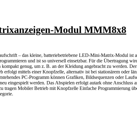
atrixanzeigen-Modul MMM8x8
chrift – das kleine, batteriebetriebene LED-Mini-Matrix-Modul ist auf
programmieren und ist so universell einsetzbar. Für die Übertragung
mpakt genug, um z. B. an der Kleidung angebracht zu werden. Der Ei
rfolgt mittels einer Knopfzelle, alternativ ist bei stationärem oder l
stehendes PC-Programm können Grafiken, Bildsequenzen oder Laufschrif
eu eingespielt werden. Das Abspielen erfolgt autark ohne Anschluss an
u tragen Mobiler Betrieb mit Knopfzelle Einfache Programmierung üb
egorie.