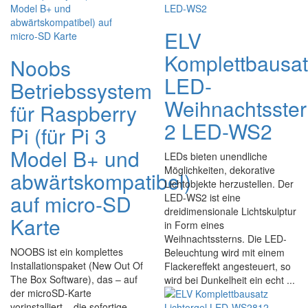
ELV
Komplettbausa
Noobs
LED-
Betriebssystem
Weihnachtsste
für Raspberry
2 LED-WS2
Pi (für Pi 3
Model B+ und
LEDs bieten unendliche
Möglichkeiten, dekorative
abwärtskompatibel)
Lichtobjekte herzustellen. Der
auf micro-SD
LED-WS2 ist eine
dreidimensionale Lichtskulptur
Karte
in Form eines
Weihnachtssterns. Die LED-
NOOBS ist ein komplettes
Beleuchtung wird mit einem
Installationspaket (New Out Of
Flackereffekt angesteuert, so
The Box Software), das – auf
wird bei Dunkelheit ein echt ...
der microSD-Karte
vorinstalliert – die sofortige,