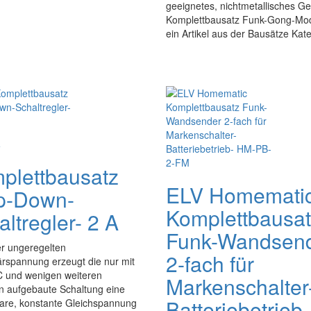
geeignetes, nichtmetallisches G
Komplettbausatz Funk-Gong-Mod
ein Artikel aus der Bausätze Kate
V
plettbausatz
ELV Homemati
p-Down-
Komplettbausa
ltregler- 2 A
Funk-Wandsen
er ungeregelten
2-fach für
rspannung erzeugt die nur mit
C und wenigen weiteren
Markenschalter
n aufgebaute Schaltung eine
Batteriebetrieb-
bare, konstante Gleichspannung