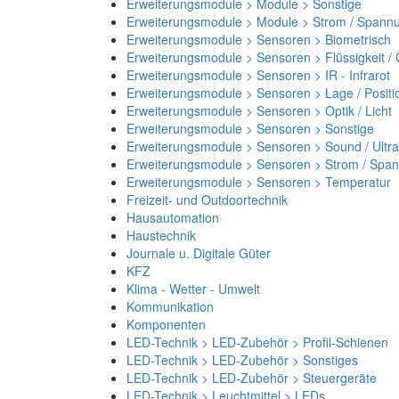
Erweiterungsmodule > Module > Sonstige
Erweiterungsmodule > Module > Strom / Spann
Erweiterungsmodule > Sensoren > Biometrisch
Erweiterungsmodule > Sensoren > Flüssigkeit /
Erweiterungsmodule > Sensoren > IR - Infrarot
Erweiterungsmodule > Sensoren > Lage / Positi
Erweiterungsmodule > Sensoren > Optik / Licht
Erweiterungsmodule > Sensoren > Sonstige
Erweiterungsmodule > Sensoren > Sound / Ultra
Erweiterungsmodule > Sensoren > Strom / Spa
Erweiterungsmodule > Sensoren > Temperatur
Freizeit- und Outdoortechnik
Hausautomation
Haustechnik
Journale u. Digitale Güter
KFZ
Klima - Wetter - Umwelt
Kommunikation
Komponenten
LED-Technik > LED-Zubehör > Profil-Schienen
LED-Technik > LED-Zubehör > Sonstiges
LED-Technik > LED-Zubehör > Steuergeräte
LED-Technik > Leuchtmittel > LEDs