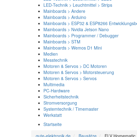
LED-Technik > Leuchtmittel > Strips
Mainboards > Andere
Mainboards > Arduino
Mainboards > ESP32 & ESP8266 Entwicklungsb
Mainboards > Nvidia Jetson Nano
Mainboards > Programmer / Debugger
Mainboards > STM
Mainboards > Wemos D1 Mini
Medien
Messtechnik
Motoren & Servos > DC Motoren
Motoren & Servos > Motorsteuerung
Motoren & Servos > Servos
Multimedia
PC-Hardware
Sicherheitstechnik
Stromversorgung
Systemtechnik / Timemaster
Werkstatt
Startseite
gute-elektronik.de
Bausätze
ELV Homematic 