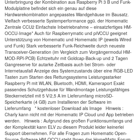
Unterbringung der Kombination aus Raspberry Pi 3 B und Funk-
Modulplatine befindet sich ein genau auf diese
Hardwarekombination angepasstes Wandgehäuse im Bausatz.
Vielfach verbesserte Systemperformance ggü. der Homematic
Zentrale CCU2 Einfachste Inbetriebnahme – einsatzfertiges HM-
OCCU-Image* Auch für Raspberrymatic und piVCCU geeignet
Unterstützung von Homematic und Homematic IP (jeweils Wired
und Funk) Stark verbesserte Funk-Reichweite durch neueste
Transceiver-Generation (im Vergleich zum Vorgängermodul HM-
MOD-RPI-PCB) Echtzeituhr mit Goldcap-Back-up und 2 Tagen
Gangreserve für autarke Zeitbasis auch bei Strom- oder
Internetausfall Anzeige des Systemzustands über eine RGB-LED
Tasten zum Starten des Rettungssystems Leistungsstarker
Raspberry Pi mit WLAN, Bluetooth, HDMI, Kameraport Exakt
passendes Schutzgehäuse für Wandmontage Leistungsfähiges
Steckernetzteil mit 5 V/2,5 A im Lieferumfang microSD-
Speicherkarte (4 GB) zum Installieren der Software im
Lieferumfang * kostenloser Download als Image Hinweis :
Charly kann nicht mit der Homematic IP Cloud und App betrieben
werden. Hinweis : Aufgrund des großen Funktionsumfangs und
der Komplexität kann ELV zu diesem Produkt leider keinerlei
Support übernehmen. Für alle Fragen zum Homematic Open-
Source-Software HM-OCCU steht Ihnen das HomeMatic-Forum