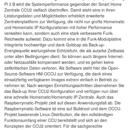
Pi 3 B wird die Systemperformance gegenüber der Smart Home
Zentrale CCU2 vielfach übertroffen. Damit steht eine in ihren
Leistungsdaten und Möglichkeiten erheblich erweiterte
Zentralenplattform zur Verfügung, die nicht nur große Homematic
und Homematic IP Konfigurationen mit hoher Performance
verwalten kann, sondern auch eine stark verbesserte Funk-
Reichweite aufweist. Dazu kommt eine in die Funk-Modulplatine
integrierte hochwertige und dank Goldcap als Back-up-
Energiequelle wartungsfreie Echtzeituhr, die als autarke Zeitbasis
unter allen Bedingungen dient. So können auch längere Internet-
oder Netzausfälle kompensiert werden, und es gehen keine
zeitkritischen Daten verloren. Als Software steht hier die Open-
Source-Software HM-OCCU zur Verfügung, die dank eines
einsatzfertig verfügbaren Images extrem einfach in Betrieb zu
nehmen ist. Nach wenigen Einrichtungsschritten übernehmen Sie
das Back-up Ihrer CCU2-Konfiguration und verfügen nun über
eine schnelle Homematic/Homematic IP Zentrale. Auch das
Raspberrymatic-Projekt zielt auf diesen Anwendungsfall ab. Die
Raspberrymatic-Software ist eine auf Buildroot und dem OCCU-
Projekt basierende Linux-Distribution, die den vollständigen
Funktionsumfang einer CCU bereitstellt und sich an den
Konzepten der CCU2 orientiert. Für die sachgerechte