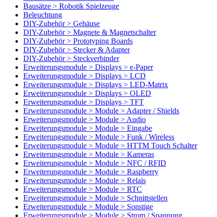
Bausätze > Robotik Spielzeuge
Beleuchtung
DIY-Zubehör > Gehäuse
DIY-Zubehör > Magnete & Magnetschalter
DIY-Zubehör > Prototyping Boards
DIY-Zubehör > Stecker & Adapter
DIY-Zubehör > Steckverbinder
Erweiterungsmodule > Displays > e-Paper
Erweiterungsmodule > Displays > LCD
Erweiterungsmodule > Displays > LED-Matrix
Erweiterungsmodule > Displays > OLED
Erweiterungsmodule > Displays > TFT
Erweiterungsmodule > Module > Adapter / Shields
Erweiterungsmodule > Module > Audio
Erweiterungsmodule > Module > Eingabe
Erweiterungsmodule > Module > Funk / Wireless
Erweiterungsmodule > Module > HTTM Touch Schalter
Erweiterungsmodule > Module > Kameras
Erweiterungsmodule > Module > NFC / RFID
Erweiterungsmodule > Module > Raspberry
Erweiterungsmodule > Module > Relais
Erweiterungsmodule > Module > RTC
Erweiterungsmodule > Module > Schnittstellen
Erweiterungsmodule > Module > Sonstige
Erweiterungsmodule > Module > Strom / Spannung