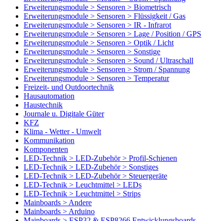
Erweiterungsmodule > Sensoren > Biometrisch
Erweiterungsmodule > Sensoren > Flüssigkeit / Gas
Erweiterungsmodule > Sensoren > IR - Infrarot
Erweiterungsmodule > Sensoren > Lage / Position / GPS
Erweiterungsmodule > Sensoren > Optik / Licht
Erweiterungsmodule > Sensoren > Sonstige
Erweiterungsmodule > Sensoren > Sound / Ultraschall
Erweiterungsmodule > Sensoren > Strom / Spannung
Erweiterungsmodule > Sensoren > Temperatur
Freizeit- und Outdoortechnik
Hausautomation
Haustechnik
Journale u. Digitale Güter
KFZ
Klima - Wetter - Umwelt
Kommunikation
Komponenten
LED-Technik > LED-Zubehör > Profil-Schienen
LED-Technik > LED-Zubehör > Sonstiges
LED-Technik > LED-Zubehör > Steuergeräte
LED-Technik > Leuchtmittel > LEDs
LED-Technik > Leuchtmittel > Strips
Mainboards > Andere
Mainboards > Arduino
Mainboards > ESP32 & ESP8266 Entwicklungsboards