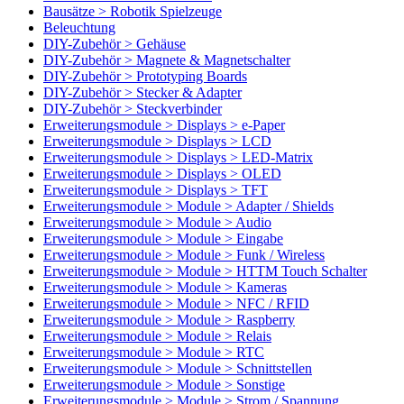
Bausätze > Robotik Spielzeuge
Beleuchtung
DIY-Zubehör > Gehäuse
DIY-Zubehör > Magnete & Magnetschalter
DIY-Zubehör > Prototyping Boards
DIY-Zubehör > Stecker & Adapter
DIY-Zubehör > Steckverbinder
Erweiterungsmodule > Displays > e-Paper
Erweiterungsmodule > Displays > LCD
Erweiterungsmodule > Displays > LED-Matrix
Erweiterungsmodule > Displays > OLED
Erweiterungsmodule > Displays > TFT
Erweiterungsmodule > Module > Adapter / Shields
Erweiterungsmodule > Module > Audio
Erweiterungsmodule > Module > Eingabe
Erweiterungsmodule > Module > Funk / Wireless
Erweiterungsmodule > Module > HTTM Touch Schalter
Erweiterungsmodule > Module > Kameras
Erweiterungsmodule > Module > NFC / RFID
Erweiterungsmodule > Module > Raspberry
Erweiterungsmodule > Module > Relais
Erweiterungsmodule > Module > RTC
Erweiterungsmodule > Module > Schnittstellen
Erweiterungsmodule > Module > Sonstige
Erweiterungsmodule > Module > Strom / Spannung