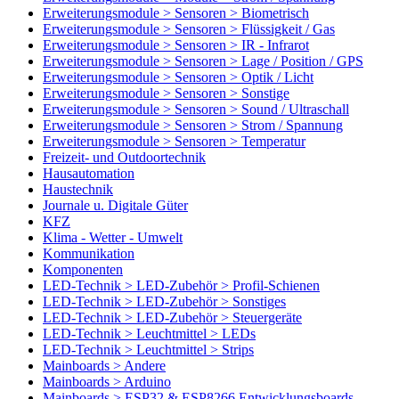
Erweiterungsmodule > Sensoren > Biometrisch
Erweiterungsmodule > Sensoren > Flüssigkeit / Gas
Erweiterungsmodule > Sensoren > IR - Infrarot
Erweiterungsmodule > Sensoren > Lage / Position / GPS
Erweiterungsmodule > Sensoren > Optik / Licht
Erweiterungsmodule > Sensoren > Sonstige
Erweiterungsmodule > Sensoren > Sound / Ultraschall
Erweiterungsmodule > Sensoren > Strom / Spannung
Erweiterungsmodule > Sensoren > Temperatur
Freizeit- und Outdoortechnik
Hausautomation
Haustechnik
Journale u. Digitale Güter
KFZ
Klima - Wetter - Umwelt
Kommunikation
Komponenten
LED-Technik > LED-Zubehör > Profil-Schienen
LED-Technik > LED-Zubehör > Sonstiges
LED-Technik > LED-Zubehör > Steuergeräte
LED-Technik > Leuchtmittel > LEDs
LED-Technik > Leuchtmittel > Strips
Mainboards > Andere
Mainboards > Arduino
Mainboards > ESP32 & ESP8266 Entwicklungsboards