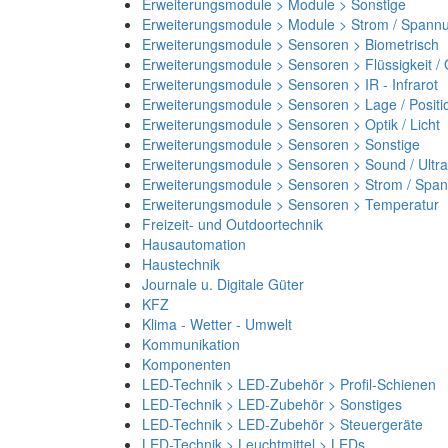
Erweiterungsmodule > Module > Sonstige
Erweiterungsmodule > Module > Strom / Spann
Erweiterungsmodule > Sensoren > Biometrisch
Erweiterungsmodule > Sensoren > Flüssigkeit /
Erweiterungsmodule > Sensoren > IR - Infrarot
Erweiterungsmodule > Sensoren > Lage / Positi
Erweiterungsmodule > Sensoren > Optik / Licht
Erweiterungsmodule > Sensoren > Sonstige
Erweiterungsmodule > Sensoren > Sound / Ultra
Erweiterungsmodule > Sensoren > Strom / Spa
Erweiterungsmodule > Sensoren > Temperatur
Freizeit- und Outdoortechnik
Hausautomation
Haustechnik
Journale u. Digitale Güter
KFZ
Klima - Wetter - Umwelt
Kommunikation
Komponenten
LED-Technik > LED-Zubehör > Profil-Schienen
LED-Technik > LED-Zubehör > Sonstiges
LED-Technik > LED-Zubehör > Steuergeräte
LED-Technik > Leuchtmittel > LEDs