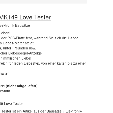
 MK149 Love Tester
lektronik-Bausätze
sleben!
 der PCB-Platte fest, während Sie sich die Hände
s Liebes-Meter steigt!
s, unter Freunden usw.
scher Liebespegel-Anzeige
r himmlischen Liebe!
eich für jeden Liebestyp, von einer kalten bis zu einer
halter
rie (
nicht mitgeliefert
)
x 25mm
9 Love Tester
ester ist ein Artikel aus der Bausätze > Elektronik-