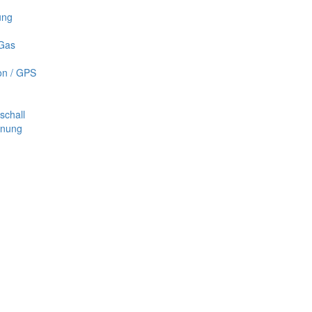
ung
 Gas
on / GPS
schall
nnung