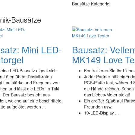
Bausätze Kategorie.
onik-Bausätze
satz: Mini LED-
Bausatz: Velle
torgel
MK149 Love Te
leine LED-Bausatz eignet sich
Kontrollieren Sie Ihr Liebe
um Löten üben. DasMikrofon
Jeder Partner hält einEnde
t Lautstärke und Frequenz von
PCB-Platte fest, während S
hen und lässt die LEDs im Takt
die Hände reichen. Sehen 
. Der Bausatz besteht aus
das Liebes-Meter steigt!
ilen, welche auf eine beschriftete
Ein großer Spaß auf Partys
atte aufgelötet werden ...
Freunden usw.
10-LED-Display ...